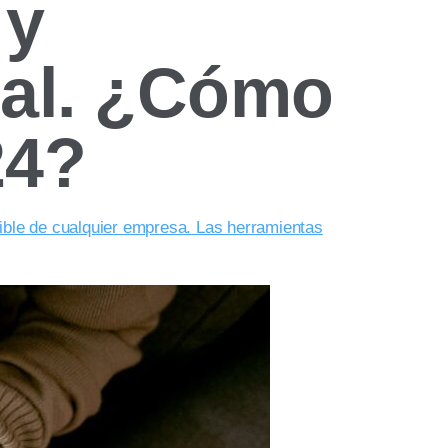
 y
nal. ¿Cómo
24?
nible de cualquier empresa. Las herramientas