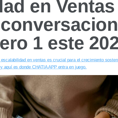
dad en Ventas
 conversacio
ero 1 este 20
 escalabilidad en ventas es crucial para el crecimiento soste
 y aquí es donde CHATIA APP entra en juego.