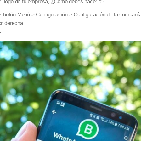
el logo de tu empresa, ¿Cómo debes hacerlo?
el botón Menú > Configuración > Configuración de la compañía
ior derecha
s
.